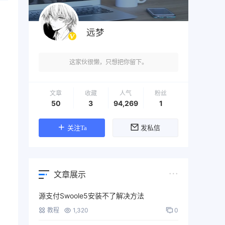
远梦
这家伙很懒，只想把你留下。
文章
收藏
人气
粉丝
50
3
94,269
1
关注Ta
发私信
文章展示
源支付Swoole5安装不了解决方法
教程
1,320
0